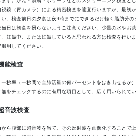
します。がん・潰瘍・ポリープなどのスクリーニング検査と
内視鏡（胃カメラ）による精密検査を適宜行いますが、最初
さい。検査前日の夕食は夜9時までにできるだけ軽く脂肪分の
査当日は朝食を摂らないようご注意ください。少量の水やお
す。妊娠中、または妊娠していると思われる方は検査を行い
で服用してください。
機能検査
と一秒率（一秒間で全肺活量の何パーセントをはき出せるか
有無をチェックするのに有用な項目として、広く用いられて
超音波検査
面から腹部に超音波を当て、その反射波を画像化することで