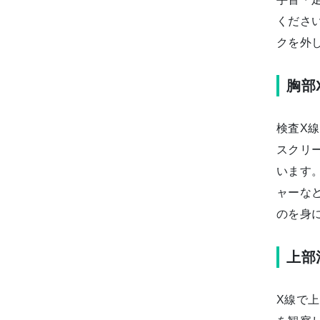
くださ
クを外
胸部
検査X
スクリ
います
ャーな
のを身
上部
X線で