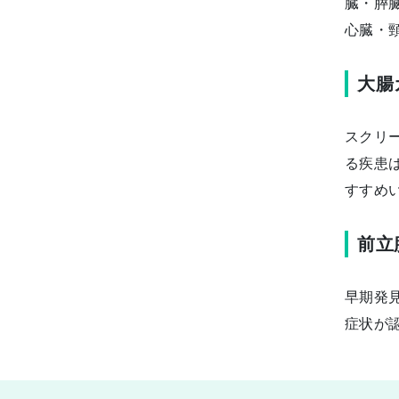
臓・膵
心臓・
大腸
スクリ
る疾患
すすめ
前立
早期発
症状が