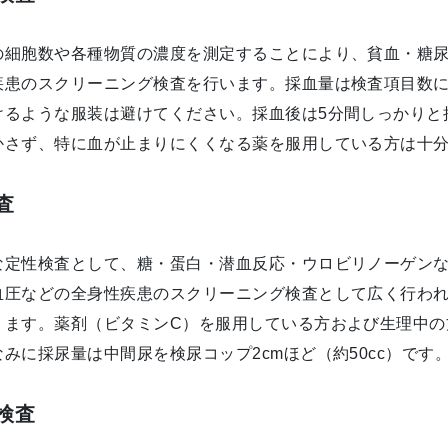
の細胞数や各種物質の濃度を測定することにより、貧血・糖
疾患のスクリーニング検査を行います。採血量は検査項目数に
けるような服装は避けてください。採血後は5分間しっかりと
かさず、特に血が止まりにくくなる薬を服用している方は十
査
な定性検査として、糖・蛋白・潜血反応・ウロビリノーゲン
血圧などの全身性疾患のスクリーニング検査として広く行わ
ります。薬剤（ビタミンC）を服用している方および生理中の
みに採尿量は中間尿を検尿コップ2cmほど（約50cc）です
検査