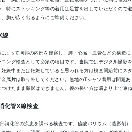
い。特にストッキング等の着用は足首を出していただくので
し、胸が広く出るようにご準備ください。
X線
線によって胸郭の内部を観察し、肺・心臓・血管などの構造に
ーニング検査として必須の項目です。当院ではデジタル撮影
。妊娠中または妊娠していると思われる方は検査開始前にス
ど金属片は取り外してください。無地のTシャツ着用は問題あ
につけたまま撮影はできません。髪の長い方は肩より上で束
消化管X線検査
上部消化管の疾患を調べる検査です。硫酸バリウム（造影剤）