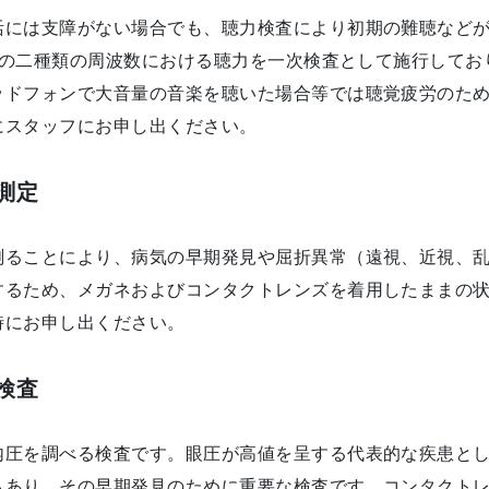
活には支障がない場合でも、聴力検査により初期の難聴などが検
0Hzの二種類の周波数における聴力を一次検査として施行して
ッドフォンで大音量の音楽を聴いた場合等では聴覚疲労のた
にスタッフにお申し出ください。
測定
測ることにより、病気の早期発見や屈折異常（遠視、近視、
するため、メガネおよびコンタクトレンズを着用したままの
時にお申し出ください。
検査
内圧を調べる検査です。眼圧が高値を呈する代表的な疾患と
もあり、その早期発見のために重要な検査です。コンタクト