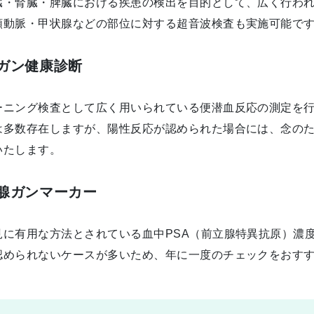
臓・腎臓・脾臓における疾患の検出を目的として、広く行わ
頸動脈・甲状腺などの部位に対する超音波検査も実施可能で
ガン健康診断
ーニング検査として広く用いられている便潜血反応の測定を
は多数存在しますが、陽性反応が認められた場合には、念の
いたします。
腺ガンマーカー
見に有用な方法とされている血中PSA（前立腺特異抗原）濃
認められないケースが多いため、年に一度のチェックをおす