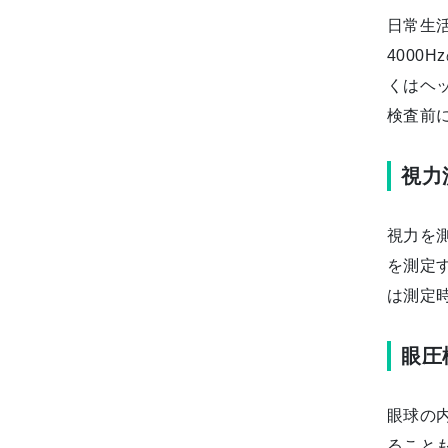
日常生
400
くはヘ
検査前
視力
視力を
を測定
は測定
眼圧
眼球の
ること