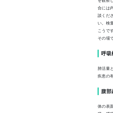
を観察
合には
談くだ
い。検
こうで
その場
呼吸
肺活量
疾患の
腹部
体の表