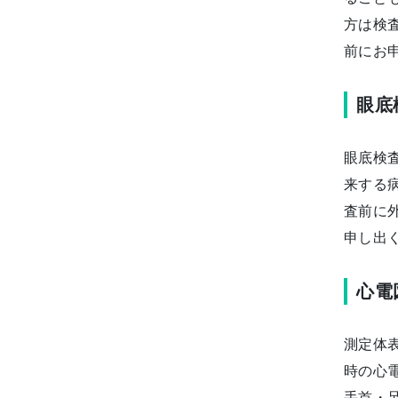
方は検
前にお
眼底
眼底検
来する
査前に
申し出
心電
測定体
時の心
手首・