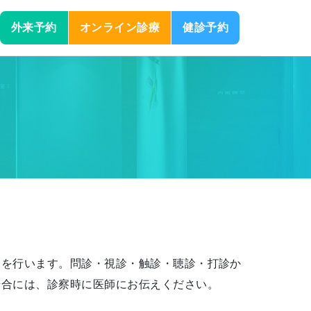
外来予約
オンライン診療
健診予約
察を行います。問診・視診・触診・聴診・打診か
場合には、診察時に医師にお伝えください。