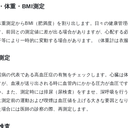
・体重・BMI測定
体重測定からBMI（肥満度）を割り出します。日々の健康管理
す。前回との測定値に差が出る場合がありますが、心配する
汗等により一時的に変動する場合があります。（体重計は衣服
測定
慣病の代表である高血圧症の有無をチェックします。心臓は
すが、血液が送り出される時に血管内にかかる圧力が血圧で
い。また、測定時には排尿（尿検査）をすませ、深呼吸を行
に測定前の運動および喫煙は血圧値を上げる大きな要因となり
た場合には医師の診察の際、再測定します。
検査