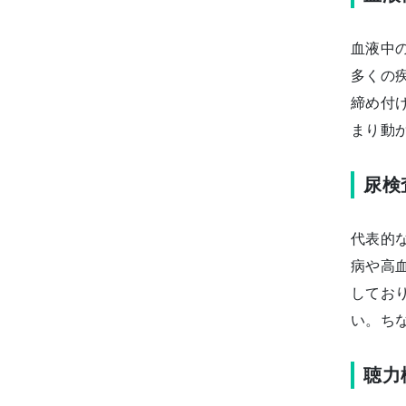
血液中
多くの
締め付
まり動
尿検
代表的
病や高
してお
い。ちな
聴力