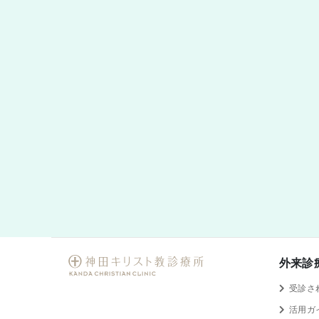
外来診
受診さ
活用ガ